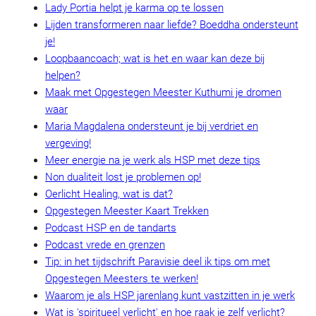
Lady Portia helpt je karma op te lossen
Lijden transformeren naar liefde? Boeddha ondersteunt
je!
Loopbaancoach; wat is het en waar kan deze bij
helpen?
Maak met Opgestegen Meester Kuthumi je dromen
waar
Maria Magdalena ondersteunt je bij verdriet en
vergeving!
Meer energie na je werk als HSP met deze tips
Non dualiteit lost je problemen op!
Oerlicht Healing, wat is dat?
Opgestegen Meester Kaart Trekken
Podcast HSP en de tandarts
Podcast vrede en grenzen
Tip: in het tijdschrift Paravisie deel ik tips om met
Opgestegen Meesters te werken!
Waarom je als HSP jarenlang kunt vastzitten in je werk
Wat is 'spiritueel verlicht' en hoe raak je zelf verlicht?