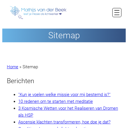
Ga
naar
de
inhoud
Sitemap
Home
»
Sitemap
Berichten
''Kun je voelen welke missie voor mij bestemd is?''
10 redenen om te starten met meditatie
3 Kosmische Wetten voor het Realiseren van Dromen
als HSP
Ascensie klachten transformeren, hoe doe je dat?