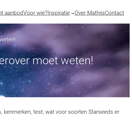
ht aanbod
Voor wie?
Inspiratie
Over Mathijs
Contact
 weten!
 erover moet weten!
is, kenmerken, test, wat voor soorten Starseeds er