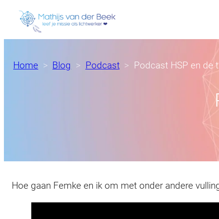
Ga
naar
de
inhoud
Home
Blog
Podcast
Podcast HSP en de t
Hoe gaan Femke en ik om met onder andere vullinge