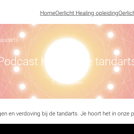
Home
Oerlicht Healing opleiding
Oerlic
andarts
Podcast HSP en de tandart
1–2 minuten
n en verdoving bij de tandarts. Je hoort het in onze 