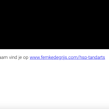
gaam vind je op
www.femkedegrijs.com/hsp-tandarts