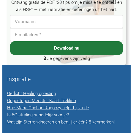
Ontvang gratis de PDF “20 tips om je missie te ontdekken
als HSP” — met inspiratie en oefeningen uit het hart.
Download nu
🔒 Je gegevens zijn veilig
Inspiratie
Oerlicht Healing opleiding
Opgestegen Meester Kaart Trekken
Hoe Maha Chohan Ragoczy helpt bij vrede
Is 5G straling schadelijk voor je?
Wat zijn Sterrenkinderen en ben jij er één? 8 kenmerken!