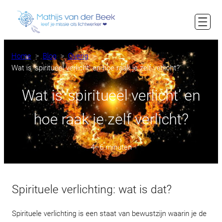
Ga
naar
de
inhoud
Home
Blog
Overig
Wat is ‘spiritueel verlicht’ en hoe raak je zelf verlicht?
Wat is ‘spiritueel verlicht’ en
hoe raak je zelf verlicht?
4–6 minuten
Spirituele verlichting: wat is dat?
Spirituele verlichting is een staat van bewustzijn waarin je de