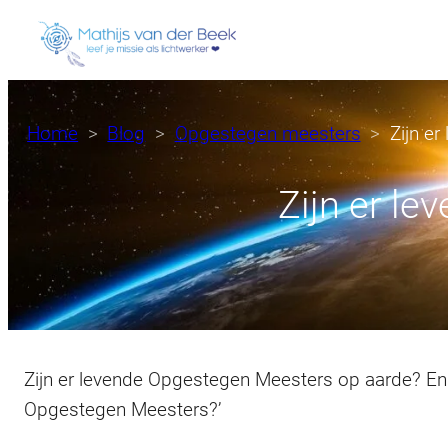
Ga
naar
de
inhoud
Home
Blog
Opgestegen meesters
Zijn e
Zijn er l
Zijn er levende Opgestegen Meesters op aarde? En 
Opgestegen Meesters?’