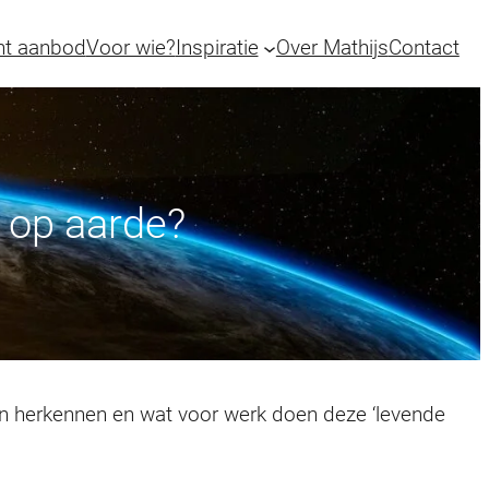
ht aanbod
Voor wie?
Inspiratie
Over Mathijs
Contact
 op aarde?
an herkennen en wat voor werk doen deze ‘levende