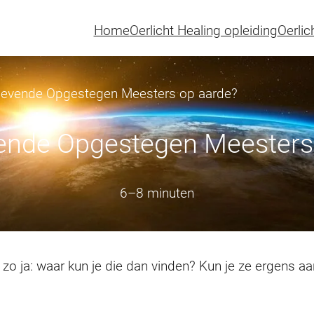
Home
Oerlicht Healing opleiding
Oerlic
r levende Opgestegen Meesters op aarde?
evende Opgestegen Meesters
6–8 minuten
zo ja: waar kun je die dan vinden? Kun je ze ergens a