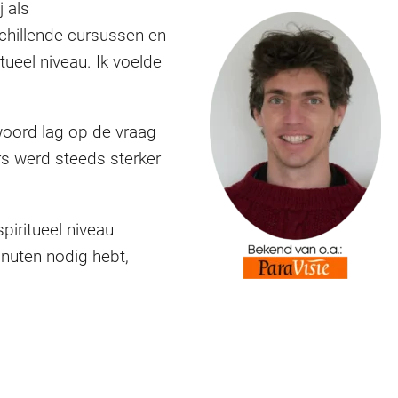
j als
schillende cursussen en
tueel niveau. Ik voelde
woord lag op de vraag
rs werd steeds sterker
iritueel niveau
inuten nodig hebt,