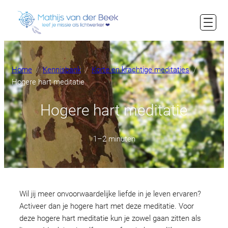
Ga
naar
de
inhoud
Home
Kennisbank
Korte en krachtige meditaties
Hogere hart meditatie
Hogere hart meditatie
1–2 minuten
Wil jij meer onvoorwaardelijke liefde in je leven ervaren?
Activeer dan je hogere hart met deze meditatie. Voor
deze hogere hart meditatie kun je zowel gaan zitten als