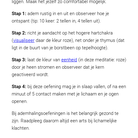
liggen. Maak het jezelf zo comfortabel mogelijk.
Stap 1:
adem rustig in en uit en observeer hoe je
ontspant (tip: 10 keer: 2 tellen in, 4 tellen uit).
Stap 2:
richt je aandacht op het hogere hartchakra
(
visualiseer
daar de kleur roze), net onder je thymus (dat
ligt in de buurt van je borstbeen op tepelhoogte).
Stap 3:
laat de kleur van
eenheid
(in deze meditatie: roze)
door je heen stromen en observeer dat je kern
geactiveerd wordt.
Stap 4:
bij deze oefening mag je in slaap vallen, of na een
minuut of 5 contact maken met je lichaam en je ogen
openen.
Bij ademhalingsoefeningen is het belangrijk gezond te
zijn. Raadpleeg daarom altijd een arts bij lichamelijke
klachten.