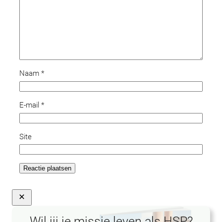
Naam
*
E-mail
*
Site
Wil jij je missie leven als HSP?