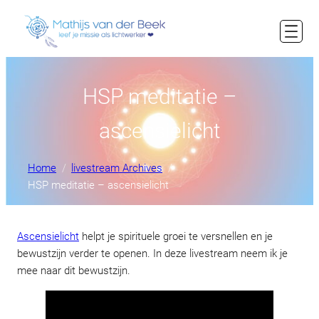
HSP meditatie –
ascensielicht
Home
livestream Archives
HSP meditatie – ascensielicht
Ascensielicht
helpt je spirituele groei te versnellen en je
bewustzijn verder te openen. In deze livestream neem ik je
mee naar dit bewustzijn.