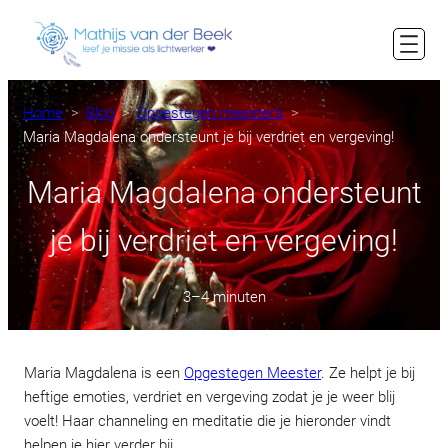
Ga
naar
de
inhoud
Home
Blog
Opgestegen meesters
Maria Magdalena ondersteunt je bij verdriet en vergeving!
Maria Magdalena ondersteunt
je bij verdriet en vergeving!
3–4 minuten
Maria Magdalena is een
Opgestegen Meester
. Ze helpt je bij
heftige emoties, verdriet en vergeving zodat je je weer blij
voelt! Haar channeling en meditatie die je hieronder vindt
helpen je hier verder bij.