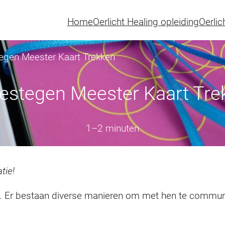
Home
Oerlicht Healing opleiding
Oerlic
gen Meester Kaart Trekken
estegen Meester Kaart Tre
1–2 minuten
tie!
n. Er bestaan diverse manieren om met hen te commun