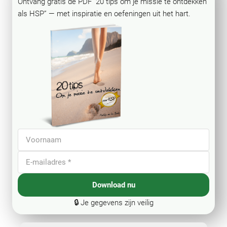
Ontvang gratis de PDF “20 tips om je missie te ontdekken
als HSP” — met inspiratie en oefeningen uit het hart.
Download nu
🔒 Je gegevens zijn veilig