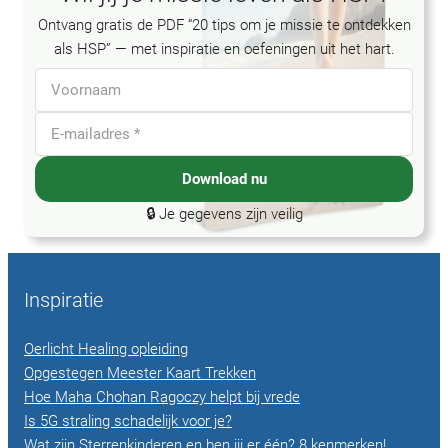
Ontvang gratis de PDF “20 tips om je missie te ontdekken
als HSP” — met inspiratie en oefeningen uit het hart.
Download nu
🔒 Je gegevens zijn veilig
Inspiratie
Oerlicht Healing opleiding
Opgestegen Meester Kaart Trekken
Hoe Maha Chohan Ragoczy helpt bij vrede
Is 5G straling schadelijk voor je?
Wat zijn Sterrenkinderen en ben jij er één? 8 kenmerken!