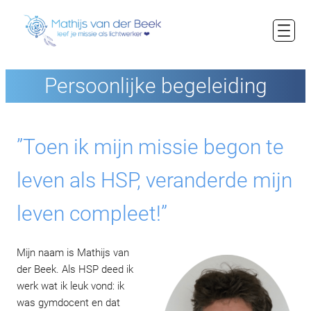
Ga
naar
de
inhoud
Persoonlijke begeleiding
”Toen ik mijn missie begon te
leven als HSP, veranderde mijn
leven compleet!”
Mijn naam is Mathijs van
der Beek. Als HSP deed ik
werk wat ik leuk vond: ik
was gymdocent en dat