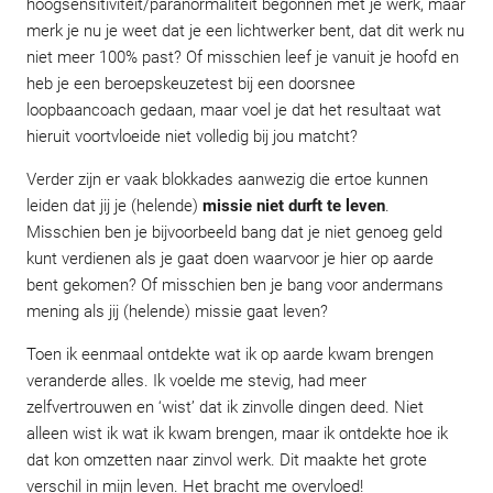
hoogsensitiviteit/paranormaliteit begonnen met je werk, maar
merk je nu je weet dat je een lichtwerker bent, dat dit werk nu
niet meer 100% past? Of misschien leef je vanuit je hoofd en
heb je een beroepskeuzetest bij een doorsnee
loopbaancoach gedaan, maar voel je dat het resultaat wat
hieruit voortvloeide niet volledig bij jou matcht?
Verder zijn er vaak blokkades aanwezig die ertoe kunnen
leiden dat jij je (helende)
missie niet durft te leven
.
Misschien ben je bijvoorbeeld bang dat je niet genoeg geld
kunt verdienen als je gaat doen waarvoor je hier op aarde
bent gekomen? Of misschien ben je bang voor andermans
mening als jij (helende) missie gaat leven?
Toen ik eenmaal ontdekte wat ik op aarde kwam brengen
veranderde alles. Ik voelde me stevig, had meer
zelfvertrouwen en ‘wist’ dat ik zinvolle dingen deed. Niet
alleen wist ik wat ik kwam brengen, maar ik ontdekte hoe ik
dat kon omzetten naar zinvol werk. Dit maakte het grote
verschil in mijn leven. Het bracht me overvloed!