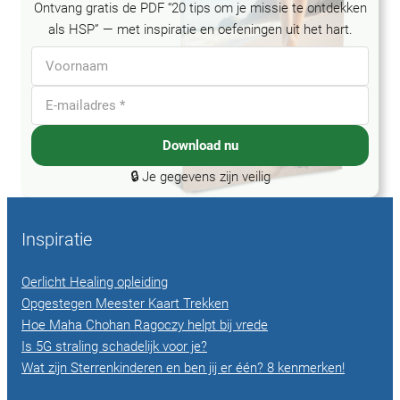
Ontvang gratis de PDF “20 tips om je missie te ontdekken
als HSP” — met inspiratie en oefeningen uit het hart.
Download nu
🔒 Je gegevens zijn veilig
Inspiratie
Oerlicht Healing opleiding
Opgestegen Meester Kaart Trekken
Hoe Maha Chohan Ragoczy helpt bij vrede
Is 5G straling schadelijk voor je?
Wat zijn Sterrenkinderen en ben jij er één? 8 kenmerken!