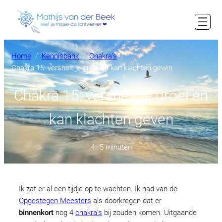
Ga
naar
de
inhoud
Home
Kennisbank
Chakra’s
Chakra 15: versnelt je groei en kan klachten geven
Chakra 15: versnelt je groei en
kan klachten geven
4–5 minuten
Ik zat er al een tijdje op te wachten. Ik had van de
Opgestegen Meesters
als doorkregen dat er
binnenkort
nog 4
chakra’s
bij zouden komen. Uitgaande