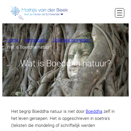
Ga
naar
de
inhoud
Home
Kennisbank
Spirituele begrippen
Wat is Boeddha natuur?
Wat is Boeddha natuur?
1–2 minuten
Het begrip Boeddha natuur is niet door
Boeddha
zelf in
het leven geroepen. Het is opgeschreven in soetra’s
(teksten die mondeling of schriftelijk werden