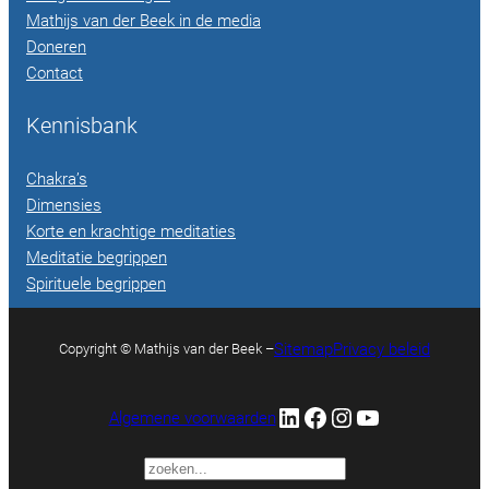
Mathijs van der Beek in de media
Doneren
Contact
Kennisbank
Chakra’s
Dimensies
Korte en krachtige meditaties
Meditatie begrippen
Spirituele begrippen
Sitemap
Privacy beleid
Copyright © Mathijs van der Beek –
LinkedIn
Facebook
Instagram
YouTube
Algemene voorwaarden
Zoek