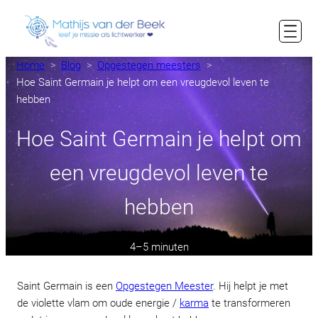
Ga
naar
de
inhoud
Home
Blog
Opgestegen meesters
Hoe Saint Germain je helpt om een vreugdevol leven te
hebben
Hoe Saint Germain je helpt om
een vreugdevol leven te
hebben
4–5 minuten
Saint Germain is een
Opgestegen Meester
. Hij helpt je met
de violette vlam om oude energie /
karma
te transformeren