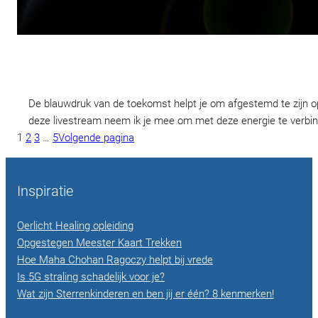
De blauwdruk van de toekomst helpt je om afgestemd te zijn op j
deze livestream neem ik je mee om met deze energie te verbi
1
2
3
…
5
Volgende pagina
Inspiratie
Oerlicht Healing opleiding
Opgestegen Meester Kaart Trekken
Hoe Maha Chohan Ragoczy helpt bij vrede
Is 5G straling schadelijk voor je?
Wat zijn Sterrenkinderen en ben jij er één? 8 kenmerken!