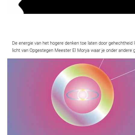
De energie van het hogere denken toe laten door gehechtheid lo
licht van Opgestegen Meester El Morya waar je onder andere g